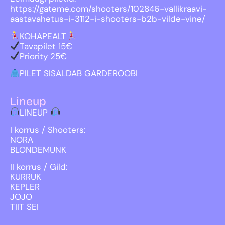
https://gateme.com/shooters/102846-vallikraavi-
aastavahetus-i-3112-i-shooters-b2b-vilde-vine/
KOHAPEALT
Tavapilet 15€
Priority 25€
PILET SISALDAB GARDEROOBI
Lineup
LINEUP
I korrus / Shooters:
NORA
BLONDEMUNK
II korrus / Gild:
KURRUK
KEPLER
JOJO
TIIT SEI