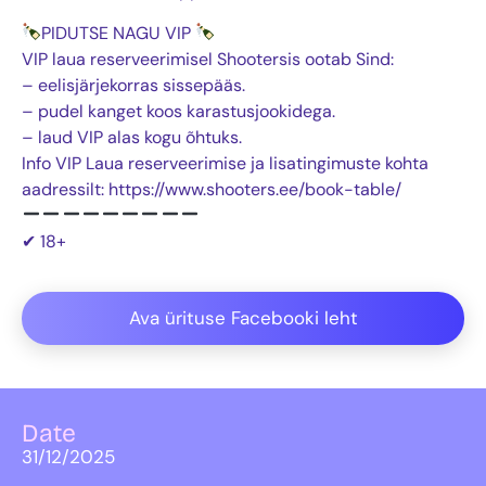
PIDUTSE NAGU VIP
VIP laua reserveerimisel Shootersis ootab Sind:
– eelisjärjekorras sissepääs.
– pudel kanget koos karastusjookidega.
– laud VIP alas kogu õhtuks.
Info VIP Laua reserveerimise ja lisatingimuste kohta
aadressilt: https://www.shooters.ee/book-table/⁩
✔ 18+
Ava ürituse Facebooki leht
Date
31/12/2025