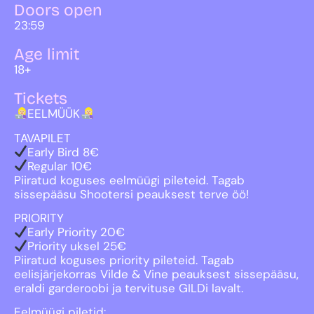
Doors open
23:59
Age limit
18+
Tickets
EELMÜÜK
TAVAPILET
Early Bird 8€
Regular 10€
Piiratud koguses eelmüügi pileteid. Tagab
sissepääsu Shootersi peauksest terve öö!
PRIORITY
Early Priority 20€
Priority uksel 25€
Piiratud koguses priority pileteid. Tagab
eelisjärjekorras Vilde & Vine peauksest sissepääsu,
eraldi garderoobi ja tervituse GILDi lavalt.
Eelmüügi piletid: