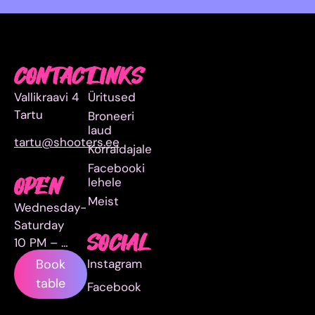
CONTACT
LINKS
Vallikraavi 4
Üritused
Tartu
Broneeri
laud
tartu@shooters.ee
Korraldajale
Facebooki
lehele
OPEN
Meist
Wednesday-
Saturday
SOCIAL
10 PM – …
Instagram
Book
table
Facebook