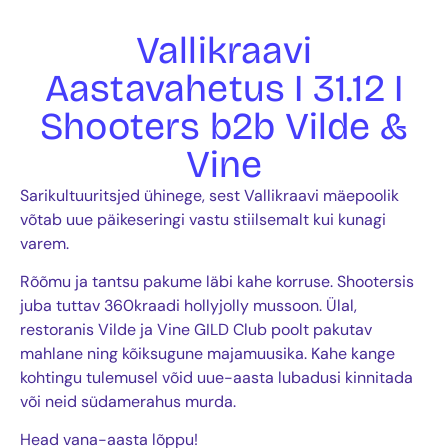
Vallikraavi
Aastavahetus I 31.12 I
Shooters b2b Vilde &
Vine
Sarikultuuritsjed ühinege, sest Vallikraavi mäepoolik
võtab uue päikeseringi vastu stiilsemalt kui kunagi
varem.
Rõõmu ja tantsu pakume läbi kahe korruse. Shootersis
juba tuttav 360kraadi hollyjolly mussoon. Ülal,
restoranis Vilde ja Vine GILD Club poolt pakutav
mahlane ning kõiksugune majamuusika. Kahe kange
kohtingu tulemusel võid uue-aasta lubadusi kinnitada
või neid südamerahus murda.
Head vana-aasta lõppu!