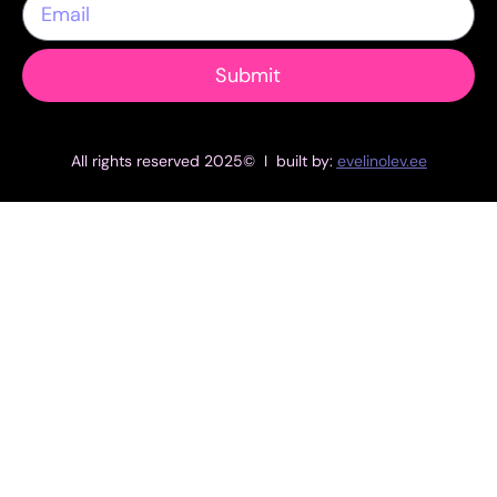
Submit
All rights reserved 2025© I built by:
evelinolev.ee