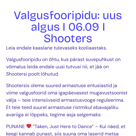
Valgusfooripidu: uus
algus I 06.09 I
Shooters
Leia endale kaaslane tulevaseks kooliaastaks.
Valgusfooripidu on õhtu, kus pärast suvepuhkust on
võimalus leida endale uusi tutvusi nii, et jää on
Shootersi poolt lõhutud.
Shootersis oleme suured armastuse entusiastid ja
viime valgusfoorid oma igapäevasest mugavustsoonist
välja – teie intensiivseid armastusvooge reguleerima.
Et teie teed suurel armastuse ristmikul ebavajaliku
avariiga ei lõppeks, tegime asja selgemaks:
PUNANE
“Taken, Just Here to Dance” – Kui näed, et
keegi kannab punast, siis suuna oma laserid metsa