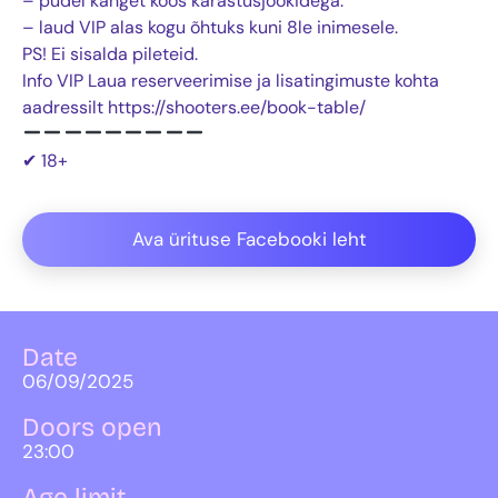
– pudel kanget koos karastusjookidega.
– laud VIP alas kogu õhtuks kuni 8le inimesele.
PS! Ei sisalda pileteid.
Info VIP Laua reserveerimise ja lisatingimuste kohta
aadressilt https://shooters.ee/book-table/
✔ 18+
Ava ürituse Facebooki leht
Date
06/09/2025
Doors open
23:00
Age limit