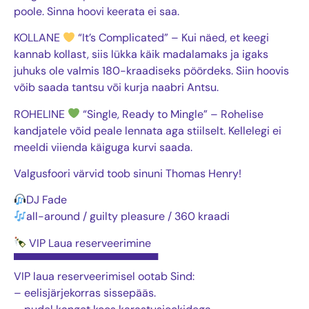
poole. Sinna hoovi keerata ei saa.
KOLLANE
“It’s Complicated” – Kui näed, et keegi
kannab kollast, siis lükka käik madalamaks ja igaks
juhuks ole valmis 180-kraadiseks pöördeks. Siin hoovis
võib saada tantsu vōi kurja naabri Antsu.
ROHELINE
“Single, Ready to Mingle” – Rohelise
kandjatele võid peale lennata aga stiilselt. Kellelegi ei
meeldi viienda käiguga kurvi saada.
Valgusfoori värvid toob sinuni Thomas Henry!
DJ Fade
all-around / guilty pleasure / 360 kraadi
VIP Laua reserveerimine
▀▀▀▀▀▀▀▀▀▀▀▀▀▀▀▀▀▀▀
VIP laua reserveerimisel ootab Sind:
– eelisjärjekorras sissepääs.