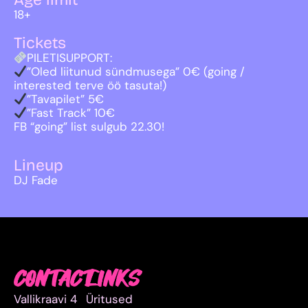
18+
Tickets
PILETISUPPORT:
”Oled liitunud sündmusega” 0€ (going /
interested terve öö tasuta!)
”Tavapilet” 5€
”Fast Track” 10€
FB “going” list sulgub 22.30!
Lineup
DJ Fade
CONTACT
LINKS
Vallikraavi 4
Üritused