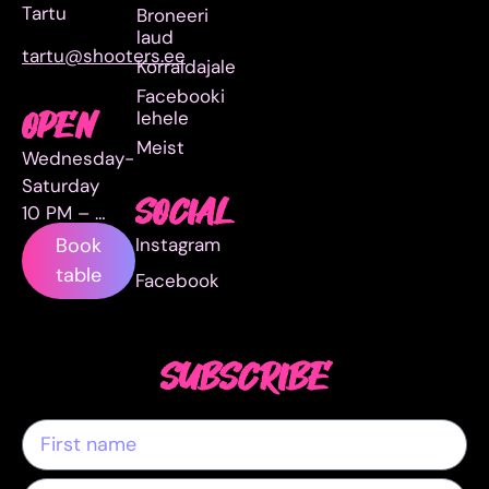
Tartu
Broneeri
laud
tartu@shooters.ee
Korraldajale
Facebooki
lehele
OPEN
Meist
Wednesday-
Saturday
SOCIAL
10 PM – …
Instagram
Book
table
Facebook
SUBSCRIBE