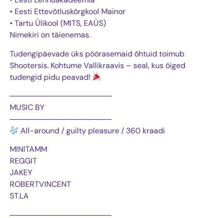
• Eesti Ettevõtluskõrgkool Mainor
• Tartu Ülikool (MITS, EAÜS)
Nimekiri on täienemas.
Tudengipäevade üks pöörasemaid õhtuid toimub
Shootersis. Kohtume Vallikraavis – seal, kus õiged
tudengid pidu peavad!
───────────────────
MUSIC BY
───────────────────
All-around / guilty pleasure / 360 kraadi
MINITAMM
REGGIT
JAKEY
ROBERTVINCENT
ST.LA
───────────────────