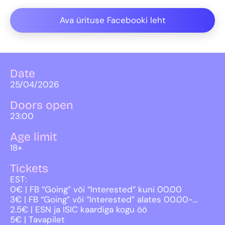
Ava ürituse Facebooki leht
Date
25/04/2026
Doors open
23:00
Age limit
18+
Tickets
EST:
0€ | FB “Going” või “Interested” kuni 00.00
3€ | FB “Going” või “Interested” alates 00.00-…
2.5€ | ESN ja ISIC kaardiga kogu öö
5€ | Tavapilet