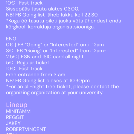
10€ | Fast track
Sissepääs tasuta alates 03.00.
NB! FB Going list läheb lukku kell 22.30.
*Kogu öö tasuta pileti jaoks võta ühendust enda
kõrgkooli korraldaja organisatsiooniga.
ENG:
0€ | FB “Going” or “Interested” until 12am
3€ | FB “Going” or “Interested” from 12am-…
2.5€ | ESN and ISIC card all night
5€ | Regular ticket
10€ | Fast track
Free entrance from 3 am.
NB! FB Going list closes at 10.30pm
*For an all-night free ticket, please contact the
organizing organization at your university.
Lineup
MINITAMM
REGGIT
JAKEY
ROBERTVINCENT