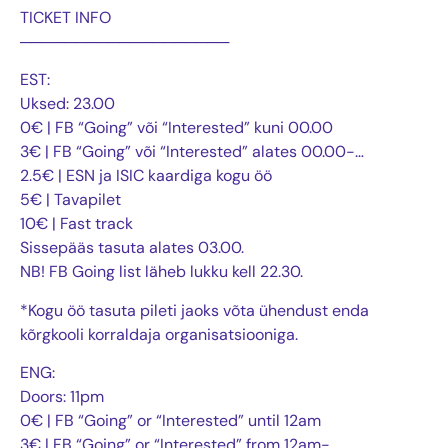
TICKET INFO
───────────────────
EST:
Uksed: 23.00
0€ | FB “Going” või “Interested” kuni 00.00
3€ | FB “Going” või “Interested” alates 00.00-…
2.5€ | ESN ja ISIC kaardiga kogu öö
5€ | Tavapilet
10€ | Fast track
Sissepääs tasuta alates 03.00.
NB! FB Going list läheb lukku kell 22.30.
*Kogu öö tasuta pileti jaoks võta ühendust enda
kõrgkooli korraldaja organisatsiooniga.
ENG:
Doors: 11pm
0€ | FB “Going” or “Interested” until 12am
3€ | FB “Going” or “Interested” from 12am-…