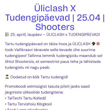
Üliclash X
Tudengipäevad | 25.04 |
Shooters
25. aprill, laupäev – ÜLICLASH x TUDENGIPÄEVAD!
Tartu tudengipäevad on täies hoos ja ÜLICLASH
toob Vallikraavi tänavale selle kevade ühe suurima
tudengipeo! Tallinna lemmik tudengipidu maandub sel
õhtul Shootersis, et semestrist paus teha ja tähistada
tudengielu nii nagu peab.
Oodatud on kõik Tartu tudengid!
Promokoodi eelmüügist tasuta pileti jaoks saad
järgmiste ülikoolide tudengitena:
• TalTechi Tartu Kolledž
• Tartu Tervishoiu Kõrgkool
• Eesti Lennuakadeemia