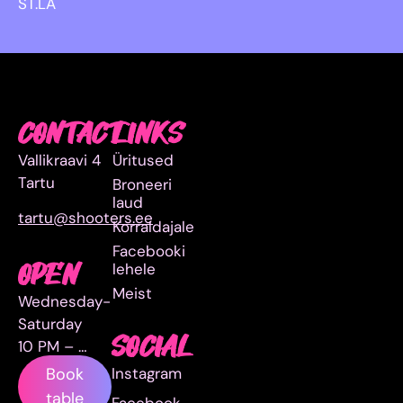
ST.LA
CONTACT
LINKS
Vallikraavi 4
Üritused
Tartu
Broneeri
laud
tartu@shooters.ee
Korraldajale
Facebooki
lehele
OPEN
Meist
Wednesday-
Saturday
SOCIAL
10 PM – …
Instagram
Book
table
Facebook