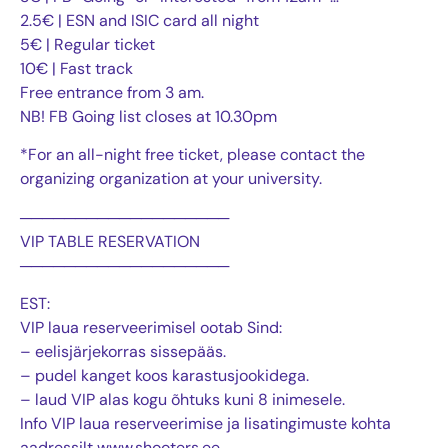
2.5€ | ESN and ISIC card all night
5€ | Regular ticket
10€ | Fast track
Free entrance from 3 am.
NB! FB Going list closes at 10.30pm
*For an all-night free ticket, please contact the
organizing organization at your university.
───────────────────
VIP TABLE RESERVATION
───────────────────
EST:
VIP laua reserveerimisel ootab Sind:
– eelisjärjekorras sissepääs.
– pudel kanget koos karastusjookidega.
– laud VIP alas kogu õhtuks kuni 8 inimesele.
Info VIP laua reserveerimise ja lisatingimuste kohta
aadressilt www.shooters.ee.