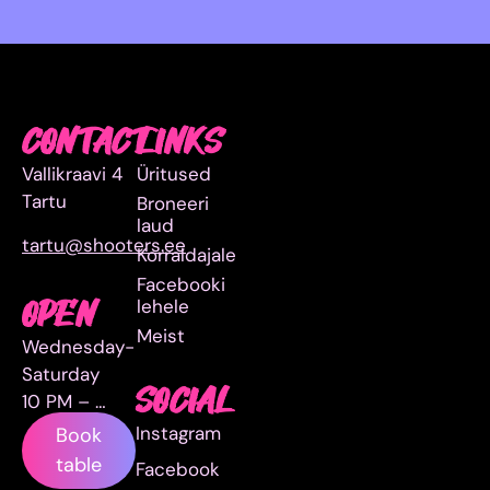
CONTACT
LINKS
Vallikraavi 4
Üritused
Tartu
Broneeri
laud
tartu@shooters.ee
Korraldajale
Facebooki
lehele
OPEN
Meist
Wednesday-
Saturday
SOCIAL
10 PM – …
Instagram
Book
table
Facebook