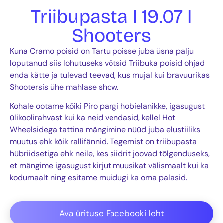
Triibupasta I 19.07 I
Shooters
Kuna Cramo poisid on Tartu poisse juba üsna palju
loputanud siis lohutuseks võtsid Triibuka poisid ohjad
enda kätte ja tulevad teevad, kus mujal kui bravuurikas
Shootersis ühe mahlase show.
Kohale ootame kõiki Piro pargi hobielanikke, igasugust
ülikoolirahvast kui ka neid vendasid, kellel Hot
Wheelsidega tattina mängimine nüüd juba elustiiliks
muutus ehk kõik rallifännid. Tegemist on triibupasta
hübriidsetiga ehk neile, kes siidrit joovad tõlgenduseks,
et mängime igasugust kirjut muusikat välismaalt kui ka
kodumaalt ning esitame muidugi ka oma palasid.
Ava ürituse Facebooki leht