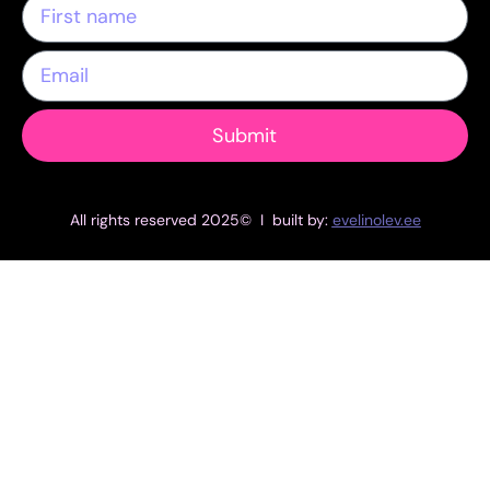
Submit
All rights reserved 2025© I built by:
evelinolev.ee