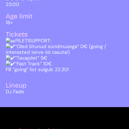
23:00
Age limit
18+
Tickets
PILETISUPPORT:
“Oled liitunud sündmusega” 0€ (going /
interested terve öö tasuta!)
“Tavapilet” 5€
“Fast Track” 10€
FB “going” list sulgub 22.30!
Lineup
DJ Fade