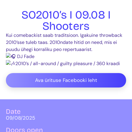
SO2010’s I 09.08 I
Shooters
Kui comebackist saab traditsioon. Igakuine throwback
2010’sse tuleb taas. 2010ndate hitid on need, mis ei
puudu ühegi korraliku peo repertuaarist.
DJ Fade
2010’s / all-around / guilty pleasure / 360 kraadi
Ava ürituse Facebooki leht
Date
09/08/2025
Doors open