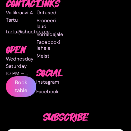
CONTACT
LINKS
Vallikraavi 4
Üritused
Tartu
Broneeri
laud
tartu@shooters.ee
Korraldajale
Facebooki
lehele
OPEN
Meist
Wednesday-
Saturday
SOCIAL
10 PM – …
Instagram
Book
table
Facebook
SUBSCRIBE