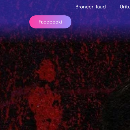
Broneeri laud
Ürit
Facebooki