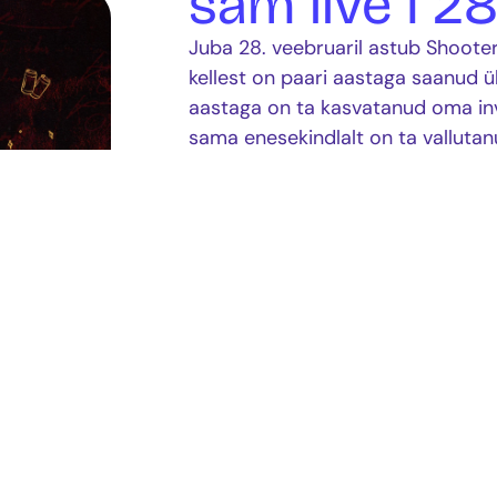
säm live I 2
Juba 28. veebruaril astub Shooter
kellest on paari aastaga saanud ü
aastaga on ta kasvatanud oma inv
sama enesekindlalt on ta valluta
Möödunud aasta kujunes Sämile tõ
“Kanuu” valiti Raadio 2 aastahitik
tiitli. Säm oli nomineeritud ka Ee
Aasta Muusikavideo kategooriates 
esitähega (tegelt endiselt säm vä
See on õhtu Vallikraavis, kus räp
jätavad oma jälje. Saluut saluut sa
Ava ürit