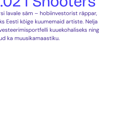
8.02 I Shooters
si lavale säm – hobiinvestorist räppar,
ks Eesti kõige kuumemaid artiste. Nelja
esteerimisportfelli kuuekohaliseks ning
nud ka muusikamaastiku.
eliseks üllatuste aastaks: tema lugu
s ning pälvis ka Power Hit Radio aasta loo
sti Muusikaauhindadel Aasta Meesartisti ja
ning kinnitas end lõplikult suure
ikse algustähega) nimena.
p, attitude ja peomeeleolu kohtuvad ning
luut.
use Facebooki leht