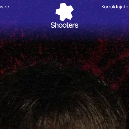
used
Korraldajate
Tickets