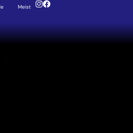
le
Meist