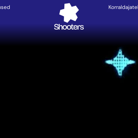
used
Korraldajate
Tickets