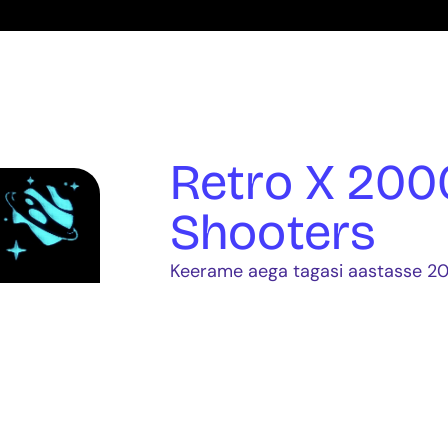
Retro X 2000
Shooters
Keerame aega tagasi aastasse 20
tagasi veel ühe korra ka 8. juulil
Meenutame aegu kui taevas oli si
mis tähistab nostalgiat ja vanamo
tagasivaatamist. Retro all mõelda
mitmest põlvkonnast. Seega ei jä
ka kaasa ning tulge koos peole!