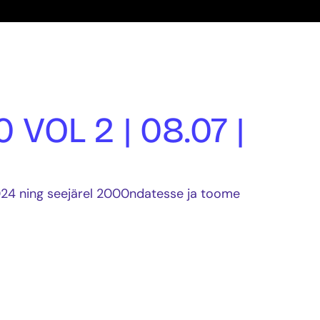
 VOL 2 | 08.07 |
24 ning seejärel 2000ndatesse ja toome
 Vallikraavi kolmapäevase RETRO!
nisem ja muru rohelisem! Retro on mõiste,
odsust, mineviku matkimist või sellele
kse sageli midagi, mis kõnetab inimesi
ä üle midagi muud kui võta emps ja paps