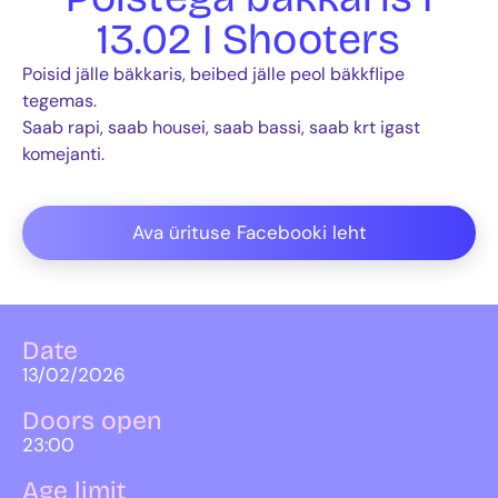
13.02 I Shooters
Poisid jälle bäkkaris, beibed jälle peol bäkkflipe
tegemas.
Saab rapi, saab housei, saab bassi, saab krt igast
komejanti.
Ava ürituse Facebooki leht
Date
13/02/2026
Doors open
23:00
Age limit