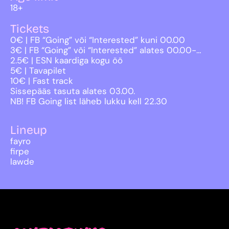
18+
Tickets
0€ | FB “Going” või “Interested” kuni 00.00
3€ | FB “Going” või “Interested” alates 00.00-…
2.5€ | ESN kaardiga kogu öö
5€ | Tavapilet
10€ | Fast track
Sissepääs tasuta alates 03.00.
NB! FB Going list läheb lukku kell 22.30
Lineup
fayro
firpe
lawde