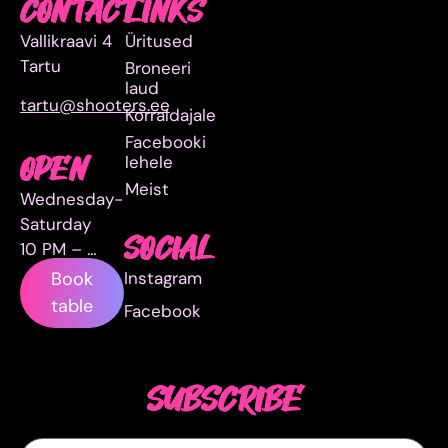
CONTACT
LINKS
Vallikraavi 4
Üritused
Tartu
Broneeri
laud
tartu@shooters.ee
Korraldajale
Facebooki
lehele
OPEN
Meist
Wednesday-
Saturday
SOCIAL
10 PM – …
Instagram
Book
table
Facebook
SUBSCRIBE