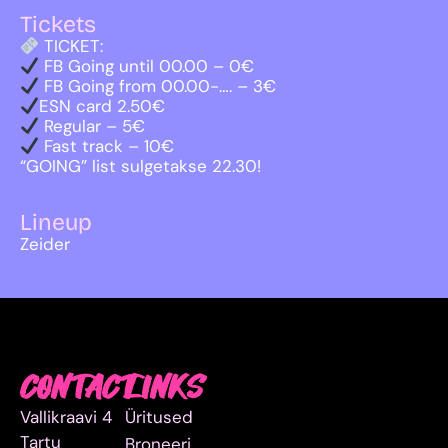
Tickets
TICKET:
FB Going until 00.00 – 0€
FB Going from 00.00-…. – 3€
ESN card 2.50€
Regular – 5€
Fast track – 10€
“GOING” list sulgetakse 22.30!
Lineup
Zeider
CONTACT
LINKS
Vallikraavi 4
Üritused
Tartu
Broneeri