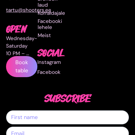
laud
tartu@shooters.ee
Korraldajale
Facebooki
lehele
OPEN
Meist
Wednesday-
Saturday
SOCIAL
10 PM – …
Instagram
Book
table
Facebook
SUBSCRIBE