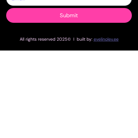
Submit
All rights reserved 2025© I built by:
evelinolev.ee