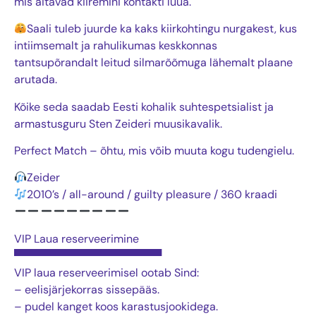
mis aitavad kiiremini kontakti luua.
Saali tuleb juurde ka kaks kiirkohtingu nurgakest, kus
intiimsemalt ja rahulikumas keskkonnas
tantsupõrandalt leitud silmarõõmuga lähemalt plaane
arutada.
Kõike seda saadab Eesti kohalik suhtespetsialist ja
armastusguru Sten Zeideri muusikavalik.
Perfect Match – õhtu, mis võib muuta kogu tudengielu.
Zeider
2010’s / all-around / guilty pleasure / 360 kraadi
VIP Laua reserveerimine
▀▀▀▀▀▀▀▀▀▀▀▀▀▀▀▀▀▀▀
VIP laua reserveerimisel ootab Sind:
– eelisjärjekorras sissepääs.
– pudel kanget koos karastusjookidega.