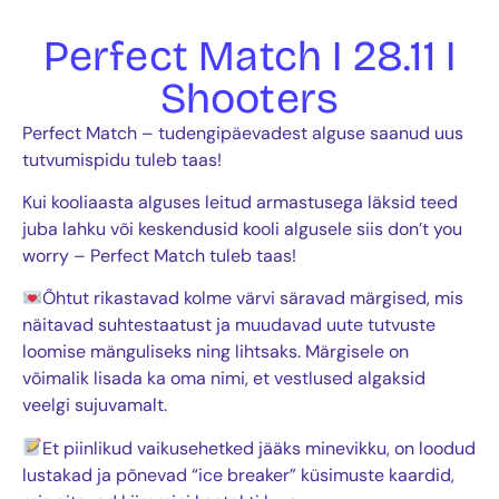
Perfect Match I 28.11 I
Shooters
Perfect Match – tudengipäevadest alguse saanud uus
tutvumispidu tuleb taas!
Kui kooliaasta alguses leitud armastusega läksid teed
juba lahku või keskendusid kooli algusele siis don’t you
worry – Perfect Match tuleb taas!
Õhtut rikastavad kolme värvi säravad märgised, mis
näitavad suhtestaatust ja muudavad uute tutvuste
loomise mänguliseks ning lihtsaks. Märgisele on
võimalik lisada ka oma nimi, et vestlused algaksid
veelgi sujuvamalt.
Et piinlikud vaikusehetked jääks minevikku, on loodud
lustakad ja põnevad “ice breaker” küsimuste kaardid,