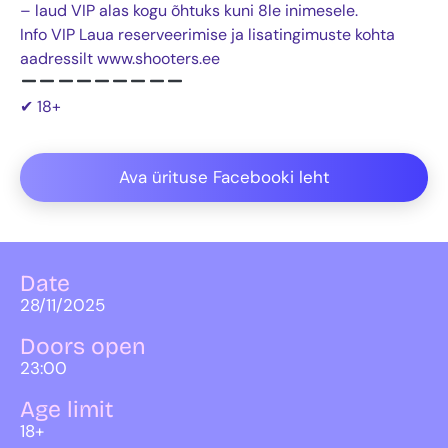
– laud VIP alas kogu õhtuks kuni 8le inimesele.
Info VIP Laua reserveerimise ja lisatingimuste kohta
aadressilt www.shooters.ee
✔ 18+
Ava ürituse Facebooki leht
Date
28/11/2025
Doors open
23:00
Age limit
18+