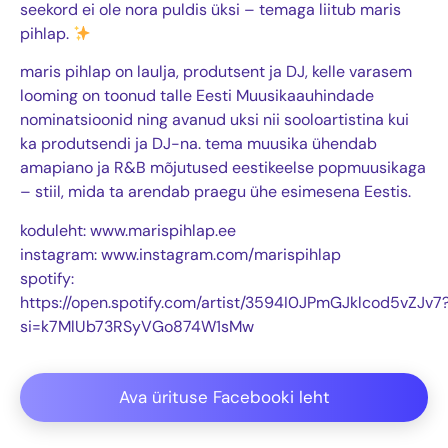
seekord ei ole nora puldis üksi – temaga liitub maris
pihlap.
maris pihlap on laulja, produtsent ja DJ, kelle varasem
looming on toonud talle Eesti Muusikaauhindade
nominatsioonid ning avanud uksi nii sooloartistina kui
ka produtsendi ja DJ-na. tema muusika ühendab
amapiano ja R&B mõjutused eestikeelse popmuusikaga
– stiil, mida ta arendab praegu ühe esimesena Eestis.
koduleht: www.marispihlap.ee
instagram: www.instagram.com/marispihlap
spotify:
https://open.spotify.com/artist/3594I0JPmGJklcod5vZJv7
si=k7MlUb73RSyVGo874W1sMw
Ava ürituse Facebooki leht