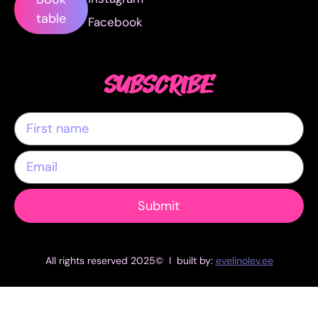
table
Facebook
SUBSCRIBE
Submit
All rights reserved 2025© I built by:
evelinolev.ee