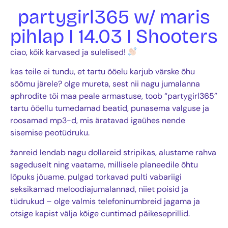
partygirl365 w/ maris
pihlap I 14.03 I Shooters
ciao, kõik karvased ja sulelised!
kas teile ei tundu, et tartu ööelu karjub värske õhu
sõõmu järele? olge mureta, sest nii nagu jumalanna
aphrodite tõi maa peale armastuse, toob “partygirl365”
tartu ööellu tumedamad beatid, punasema valguse ja
roosamad mp3-d, mis äratavad igaühes nende
sisemise peotüdruku.
žanreid lendab nagu dollareid stripikas, alustame rahva
sageduselt ning vaatame, millisele planeedile õhtu
lõpuks jõuame. pulgad torkavad pulti vabariigi
seksikamad meloodiajumalannad, niiet poisid ja
tüdrukud – olge valmis telefoninumbreid jagama ja
otsige kapist välja kõige cuntimad päikeseprillid.