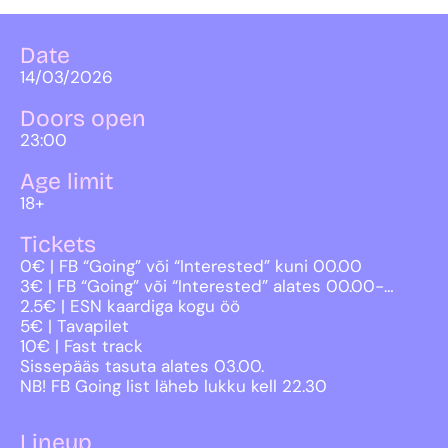
Date
14/03/2026
Doors open
23:00
Age limit
18+
Tickets
0€ | FB “Going” või “Interested” kuni 00.00
3€ | FB “Going” või “Interested” alates 00.00-…
2.5€ | ESN kaardiga kogu öö
5€ | Tavapilet
10€ | Fast track
Sissepääs tasuta alates 03.00.
NB! FB Going list läheb lukku kell 22.30
Lineup