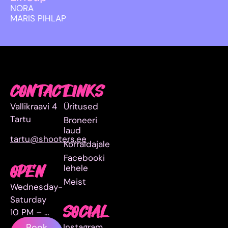
NORA
MARIS PIHLAP
CONTACT
LINKS
Vallikraavi 4
Üritused
Tartu
Broneeri
laud
tartu@shooters.ee
Korraldajale
Facebooki
lehele
OPEN
Meist
Wednesday-
Saturday
SOCIAL
10 PM – …
Instagram
Book