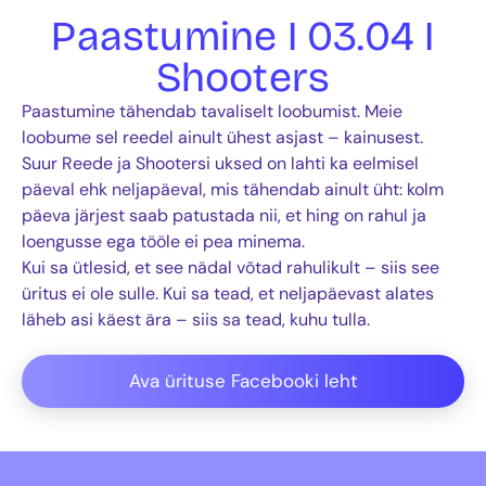
Paastumine I 03.04 I
Shooters
Paastumine tähendab tavaliselt loobumist. Meie
loobume sel reedel ainult ühest asjast – kainusest.
Suur Reede ja Shootersi uksed on lahti ka eelmisel
päeval ehk neljapäeval, mis tähendab ainult üht: kolm
päeva järjest saab patustada nii, et hing on rahul ja
loengusse ega tööle ei pea minema.
Kui sa ütlesid, et see nädal võtad rahulikult – siis see
üritus ei ole sulle. Kui sa tead, et neljapäevast alates
läheb asi käest ära – siis sa tead, kuhu tulla.
Ava ürituse Facebooki leht