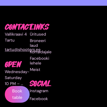
CONTACT
LINKS
Vallikraavi 4
Üritused
Tartu
Broneeri
laud
tartu@shooters.ee
Korraldajale
Facebooki
lehele
OPEN
Meist
Wednesday-
Saturday
SOCIAL
10 PM – …
Instagram
Book
table
Facebook