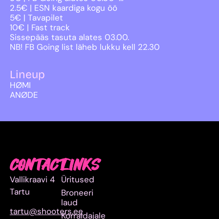
2.5€ | ESN kaardiga kogu öö
5€ | Tavapilet
10€ | Fast track
Sissepääs tasuta alates 03.00.
NB! FB Going list läheb lukku kell 22.30
Lineup
HØMI
ANØDE
CONTACT
LINKS
Vallikraavi 4
Üritused
Tartu
Broneeri
laud
tartu@shooters.ee
Korraldajale