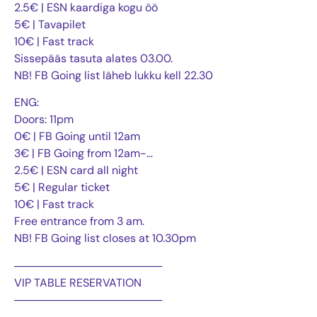
2.5€ | ESN kaardiga kogu öö
5€ | Tavapilet
10€ | Fast track
Sissepääs tasuta alates 03.00.
NB! FB Going list läheb lukku kell 22.30
ENG:
Doors: 11pm
0€ | FB Going until 12am
3€ | FB Going from 12am-…
2.5€ | ESN card all night
5€ | Regular ticket
10€ | Fast track
Free entrance from 3 am.
NB! FB Going list closes at 10.30pm
───────────────────
VIP TABLE RESERVATION
───────────────────