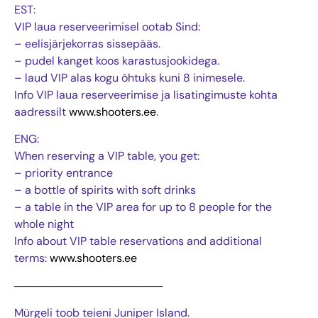
EST:
VIP laua reserveerimisel ootab Sind:
– eelisjärjekorras sissepääs.
– pudel kanget koos karastusjookidega.
– laud VIP alas kogu õhtuks kuni 8 inimesele.
Info VIP laua reserveerimise ja lisatingimuste kohta
aadressilt
www.shooters.ee
.
ENG:
When reserving a VIP table, you get:
– priority entrance
– a bottle of spirits with soft drinks
– a table in the VIP area for up to 8 people for the
whole night
Info about VIP table reservations and additional
terms:
www.shooters.ee
───────────────────
Mürgeli toob teieni Juniper Island.