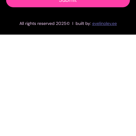
Submit
All rights reserved 2025© I built by:
evelinolev.ee