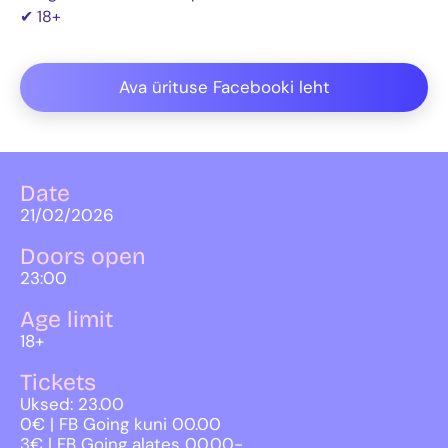
✔ 18+
Ava ürituse Facebooki leht
Date
21/02/2026
Doors open
23:00
Age limit
18+
Tickets
Uksed: 23.00
0€ | FB Going kuni 00.00
3€ | FB Going alates 00.00-…