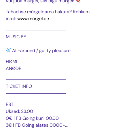
Kui juba mürgel, siis olgu mürgel!
Tahad ise mürgeldama hakata? Rohkem
infot:
www.mürgel.ee
───────────────────
MUSIC BY
───────────────────
All-around / guilty pleasure
HØMI
ANØDE
───────────────────
TICKET INFO
───────────────────
EST:
Uksed: 23.00
0€ | FB Going kuni 00.00
3€ | FB Going alates 00.00-…