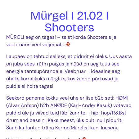
Mürgel I 21.02 I
Shooters
MÜRGLI aeg on tagasi – teist korda Shootersis ja
veebruaris veel valjemalt.
Laupäev on tehtud selleks, et pidurit ei oleks. Uus aasta
on juba sees, rütm paigas ja nüüd on aeg tuua see
energia tantsupõrandale. Veebruar = ideaalne aeg
üheks korralikuks mürgliks, kus žanrid põrkuvad ja
puldis ei hoita tagasi.
Seekord paneme kokku veel ühe erilise b2b seti: HØMI
(Alvar Antson) b2b ANØDE (Karl-Ander Kasuk) võtavad
puldid üle ja viivad teid läbi žanrite – hip-hop/R&Bst
drum and bassini. Kaks meest, üks pult, null pidurit.
Saab ka tuntud träna Kermo Murelist kuni Ineseni.