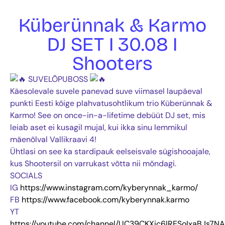
Küberünnak & Karmo
DJ SET I 30.08 I
Shooters
SUVELÕPUBOSS
Käesolevale suvele panevad suve viimasel laupäeval
punkti Eesti kõige plahvatusohtlikum trio Küberünnak &
Karmo! See on once-in-a-lifetime debüüt DJ set, mis
leiab aset ei kusagil mujal, kui ikka sinu lemmikul
mäenõlval Vallikraavi 4!
Ühtlasi on see ka stardipauk eelseisvale sügishooajale,
kus Shootersil on varrukast võtta nii mõndagi.
SOCIALS
IG
https://www.instagram.com/kyberynnak_karmo/
FB
https://www.facebook.com/kyberynnak.karmo
YT
https://youtube.com/channel/UC39CKXjc6IRESoIxaBJs7N