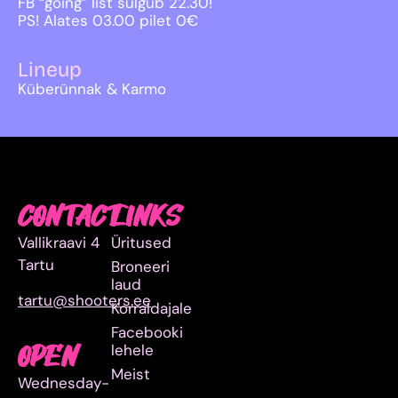
FB “going” list sulgub 22.30!
PS! Alates 03.00 pilet 0€
Lineup
Küberünnak & Karmo
CONTACT
LINKS
Vallikraavi 4
Üritused
Tartu
Broneeri
laud
tartu@shooters.ee
Korraldajale
Facebooki
lehele
OPEN
Meist
Wednesday-