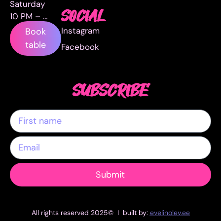
Saturday
SOCIAL
10 PM – …
Instagram
Book
table
Facebook
SUBSCRIBE
Submit
All rights reserved 2025© I built by:
evelinolev.ee