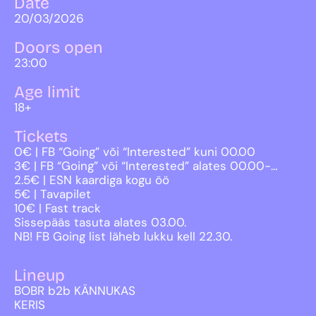
Date
20/03/2026
Doors open
23:00
Age limit
18+
Tickets
0€ | FB “Going” või “Interested” kuni 00.00
3€ | FB “Going” või “Interested” alates 00.00-…
2.5€ | ESN kaardiga kogu öö
5€ | Tavapilet
10€ | Fast track
Sissepääs tasuta alates 03.00.
NB! FB Going list läheb lukku kell 22.30.
Lineup
BOBR b2b KÄNNUKAS
KERIS