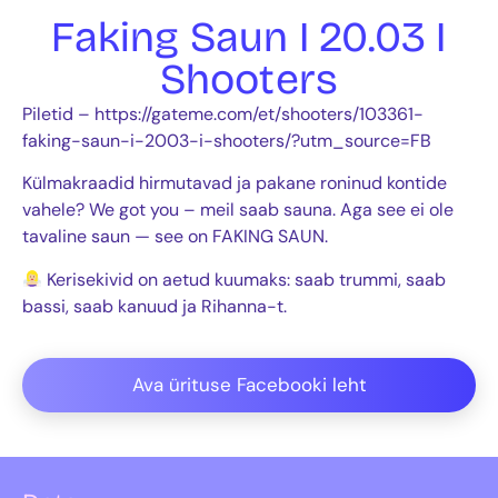
Faking Saun I 20.03 I
Shooters
Piletid – https://gateme.com/et/shooters/103361-
faking-saun-i-2003-i-shooters/?utm_source=FB
Külmakraadid hirmutavad ja pakane roninud kontide
vahele? We got you – meil saab sauna. Aga see ei ole
tavaline saun — see on FAKING SAUN.
Kerisekivid on aetud kuumaks: saab trummi, saab
bassi, saab kanuud ja Rihanna-t.
Ava ürituse Facebooki leht