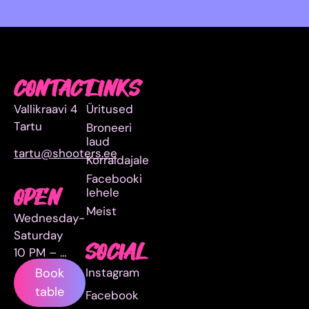
CONTACT
LINKS
Vallikraavi 4
Üritused
Tartu
Broneeri
laud
tartu@shooters.ee
Korraldajale
Facebooki
lehele
OPEN
Meist
Wednesday-
Saturday
SOCIAL
10 PM – …
Instagram
Book
table
Facebook