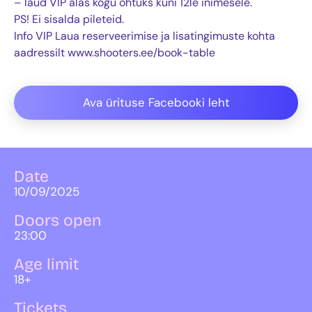
– laud VIP alas kogu õhtuks kuni 12le inimesele.
PS! Ei sisalda pileteid.
Info VIP Laua reserveerimise ja lisatingimuste kohta
aadressilt www.shooters.ee/book-table
Ava ürituse Facebooki leht
Date
10/09/2025
Doors open
23:00
Age limit
18+
Tickets