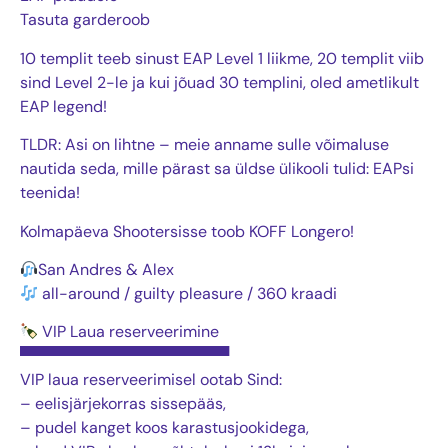
Tasuta garderoob
10 templit teeb sinust EAP Level 1 liikme, 20 templit viib
sind Level 2-le ja kui jõuad 30 templini, oled ametlikult
EAP legend!
TLDR: Asi on lihtne – meie anname sulle võimaluse
nautida seda, mille pärast sa üldse ülikooli tulid: EAPsi
teenida!
Kolmapäeva Shootersisse toob KOFF Longero!
San Andres & Alex
all-around / guilty pleasure / 360 kraadi
VIP Laua reserveerimine
▀▀▀▀▀▀▀▀▀▀▀▀▀▀▀▀▀▀▀
VIP laua reserveerimisel ootab Sind:
– eelisjärjekorras sissepääs,
– pudel kanget koos karastusjookidega,