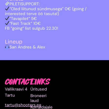
PILETISUPPORT:
”Oled liitunud sündmusega” 0€ (going /
interested terve öö tasuta!)
”Tavapilet” 5€
”Fast Track” 10€
FB “going” list sulgub 22.30!
Lineup
San Andres & Alex
CONTACT
LINKS
Vallikraavi 4
Üritused
Tartu
Broneeri
laud
tartu@shooters.ee
Korraldajale