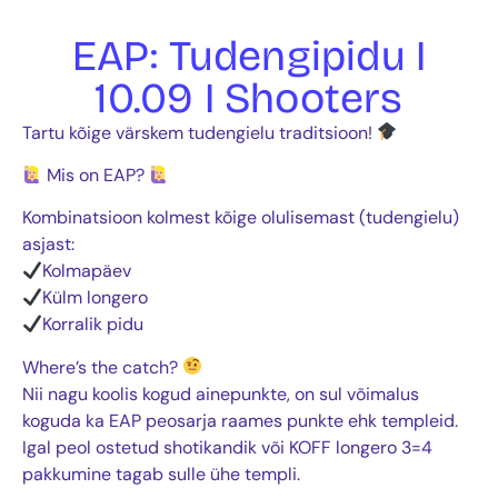
EAP: Tudengipidu I
10.09 I Shooters
Tartu kõige värskem tudengielu traditsioon!
Mis on EAP?
Kombinatsioon kolmest kõige olulisemast (tudengielu)
asjast:
Kolmapäev
Külm longero
Korralik pidu
Where’s the catch?
Nii nagu koolis kogud ainepunkte, on sul võimalus
koguda ka EAP peosarja raames punkte ehk templeid.
Igal peol ostetud shotikandik või KOFF longero 3=4
pakkumine tagab sulle ühe templi.