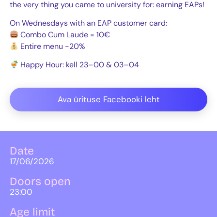
the very thing you came to university for: earning EAPs!
On Wednesdays with an EAP customer card:
Combo Cum Laude = 10€
Entire menu -20%
Happy Hour: kell 23–00 & 03–04
Ava ürituse Facebooki leht
Date
17/06/2026
Doors open
23:00
Age limit