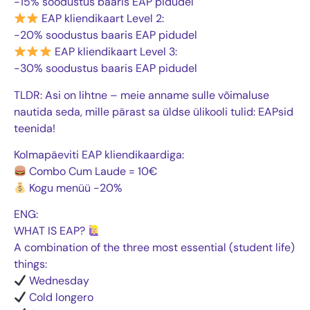
-15% soodustus baaris EAP pidudel
EAP kliendikaart Level 2:
-20% soodustus baaris EAP pidudel
EAP kliendikaart Level 3:
-30% soodustus baaris EAP pidudel
TLDR: Asi on lihtne – meie anname sulle võimaluse
nautida seda, mille pärast sa üldse ülikooli tulid: EAPsid
teenida!
Kolmapäeviti EAP kliendikaardiga:
Combo Cum Laude = 10€
Kogu menüü -20%
ENG:
WHAT IS EAP?
A combination of the three most essential (student life)
things:
Wednesday
Cold longero