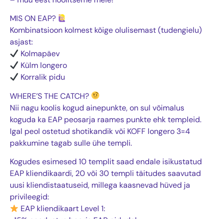
MIS ON EAP?
Kombinatsioon kolmest kõige olulisemast (tudengielu)
asjast:
Kolmapäev
Külm longero
Korralik pidu
WHERE’S THE CATCH?
Nii nagu koolis kogud ainepunkte, on sul võimalus
koguda ka EAP peosarja raames punkte ehk templeid.
Igal peol ostetud shotikandik või KOFF longero 3=4
pakkumine tagab sulle ühe templi.
Kogudes esimesed 10 templit saad endale isikustatud
EAP kliendikaardi, 20 või 30 templi täitudes saavutad
uusi kliendistaatuseid, millega kaasnevad hüved ja
privileegid:
EAP kliendikaart Level 1: