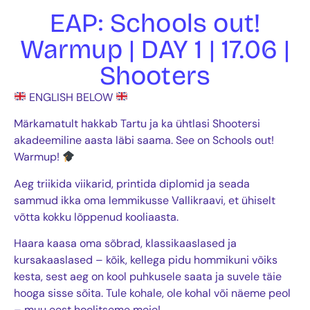
EAP: Schools out!
Warmup | DAY 1 | 17.06 |
Shooters
ENGLISH BELOW
Märkamatult hakkab Tartu ja ka ühtlasi Shootersi
akadeemiline aasta läbi saama. See on Schools out!
Warmup!
Aeg triikida viikarid, printida diplomid ja seada
sammud ikka oma lemmikusse Vallikraavi, et ühiselt
võtta kokku lõppenud kooliaasta.
Haara kaasa oma sõbrad, klassikaaslased ja
kursakaaslased – kõik, kellega pidu hommikuni võiks
kesta, sest aeg on kool puhkusele saata ja suvele täie
hooga sisse sõita. Tule kohale, ole kohal või näeme peol
– muu eest hoolitseme meie!