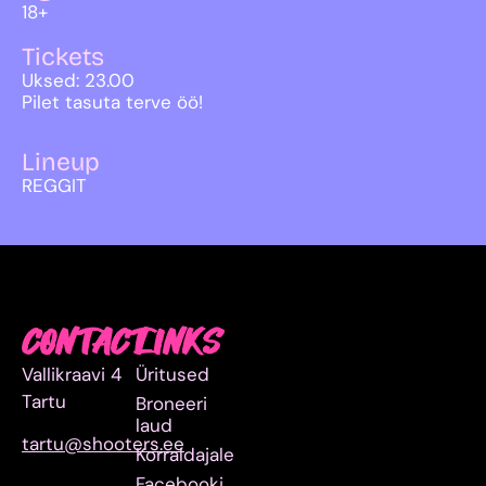
18+
Tickets
Uksed: 23.00
Pilet tasuta terve öö!
Lineup
REGGIT
CONTACT
LINKS
Vallikraavi 4
Üritused
Tartu
Broneeri
laud
tartu@shooters.ee
Korraldajale
Facebooki