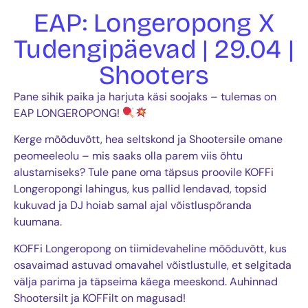
EAP: Longeropong X
Tudengipäevad | 29.04 |
Shooters
Pane sihik paika ja harjuta käsi soojaks – tulemas on
EAP LONGEROPONG!
Kerge mõõduvõtt, hea seltskond ja Shootersile omane
peomeeleolu – mis saaks olla parem viis õhtu
alustamiseks? Tule pane oma täpsus proovile KOFFi
Longeropongi lahingus, kus pallid lendavad, topsid
kukuvad ja DJ hoiab samal ajal võistluspõranda
kuumana.
KOFFi Longeropong on tiimidevaheline mõõduvõtt, kus
osavaimad astuvad omavahel võistlustulle, et selgitada
välja parima ja täpseima käega meeskond. Auhinnad
Shootersilt ja KOFFilt on magusad!