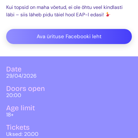
Kui topsid on maha võetud, ei ole õhtu veel kindlasti
läbi – siis läheb pidu täiel hool EAP-l edasi!
Ava ürituse Facebooki leht
Date
29/04/2026
Doors open
20:00
Age limit
18+
Tickets
Uksed: 20.00