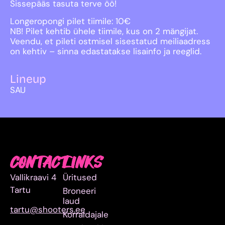
Sissepääs tasuta terve öö!
Longeropongi pilet tiimile: 10€
NB! Pilet kehtib ühele tiimile, kus on 2 mängijat.
Veendu, et pileti ostmisel sisestatud meiliaadress
on kehtiv – sinna edastatakse lisainfo ja reeglid.
Lineup
SAU
CONTACT
LINKS
Vallikraavi 4
Üritused
Tartu
Broneeri
laud
tartu@shooters.ee
Korraldajale