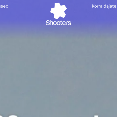
used
Korraldajate
Tickets