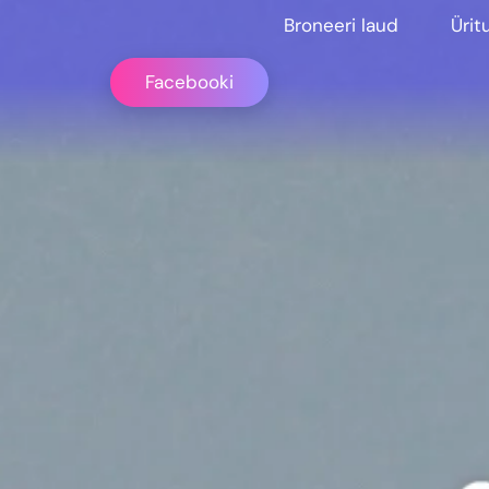
Broneeri laud
Ürit
Facebooki