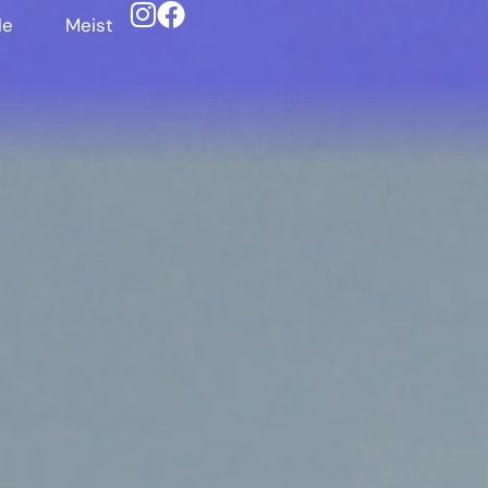
le
Meist