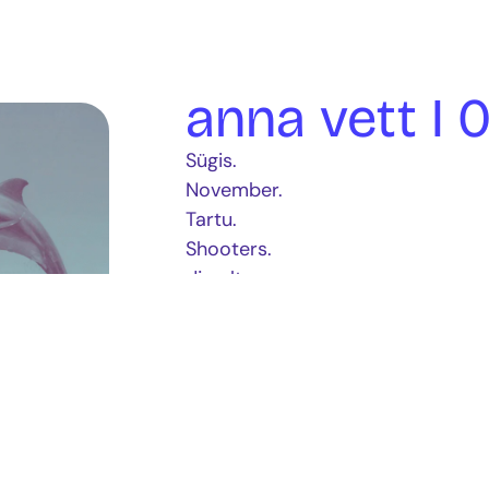
anna vett I 0
Sügis.
November.
Tartu.
Shooters.
dj pult.
Muul ja Henny nagu viin ja vesi.
Kõik Annad tasuta.
ilmselt on loos ka.
jooge vett.
VIP Laua reserveerimine
▀▀▀▀▀▀▀▀▀▀▀▀▀▀▀▀▀▀▀