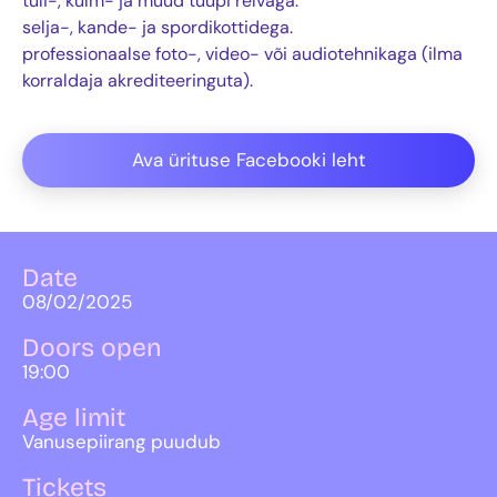
tuli-, külm- ja muud tüüpi relvaga.
selja-, kande- ja spordikottidega.
professionaalse foto-, video- või audiotehnikaga (ilma
korraldaja akrediteeringuta).
Ava ürituse Facebooki leht
Date
08/02/2025
Doors open
19:00
Age limit
Vanusepiirang puudub
Tickets