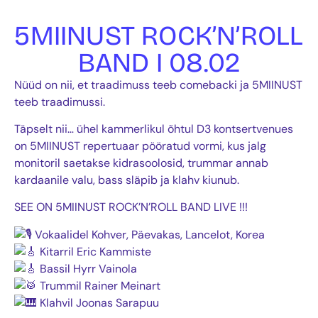
5MIINUST ROCK’N’ROLL
BAND I 08.02
Nüüd on nii, et traadimuss teeb comebacki ja 5MIINUST
teeb traadimussi.
Täpselt nii… ühel kammerlikul õhtul D3 kontsertvenues
on 5MIINUST repertuaar pööratud vormi, kus jalg
monitoril saetakse kidrasoolosid, trummar annab
kardaanile valu, bass släpib ja klahv kiunub.
SEE ON 5MIINUST ROCK’N’ROLL BAND LIVE !!!
Vokaalidel Kohver, Päevakas, Lancelot, Korea
Kitarril Eric Kammiste
Bassil Hyrr Vainola
Trummil Rainer Meinart
Klahvil Joonas Sarapuu