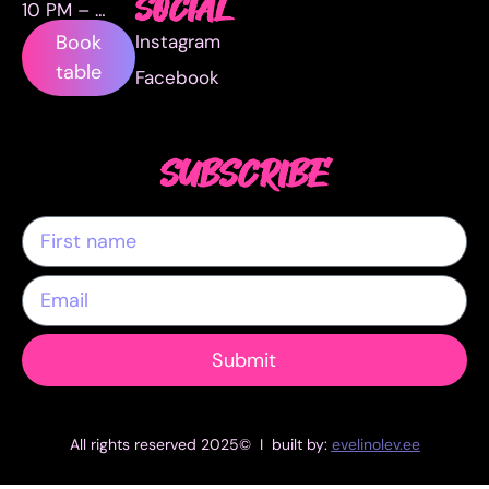
SOCIAL
10 PM – …
Instagram
Book
table
Facebook
SUBSCRIBE
Submit
All rights reserved 2025© I built by:
evelinolev.ee