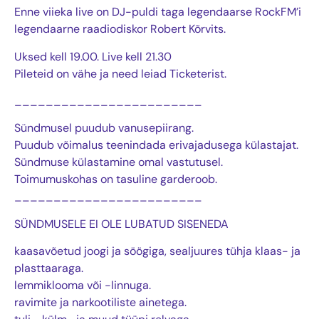
Enne viieka live on DJ-puldi taga legendaarse RockFM’i
legendaarne raadiodiskor Robert Kõrvits.
Uksed kell 19.00. Live kell 21.30
Pileteid on vähe ja need leiad Ticketerist.
________________________
Sündmusel puudub vanusepiirang.
Puudub võimalus teenindada erivajadusega külastajat.
Sündmuse külastamine omal vastutusel.
Toimumuskohas on tasuline garderoob.
________________________
SÜNDMUSELE EI OLE LUBATUD SISENEDA
kaasavõetud joogi ja söögiga, sealjuures tühja klaas- ja
plasttaaraga.
lemmiklooma või -linnuga.
ravimite ja narkootiliste ainetega.