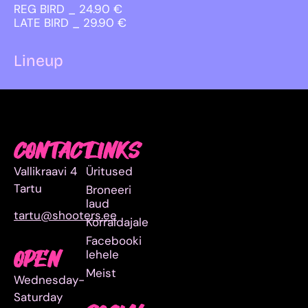
REG BIRD _ 24.90 €
LATE BIRD _ 29.90 €
Lineup
CONTACT
LINKS
Vallikraavi 4
Üritused
Tartu
Broneeri
laud
tartu@shooters.ee
Korraldajale
Facebooki
lehele
OPEN
Meist
Wednesday-
Saturday